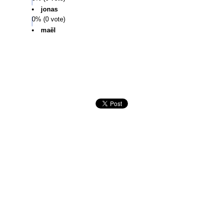
jonas
0% (0 vote)
maël